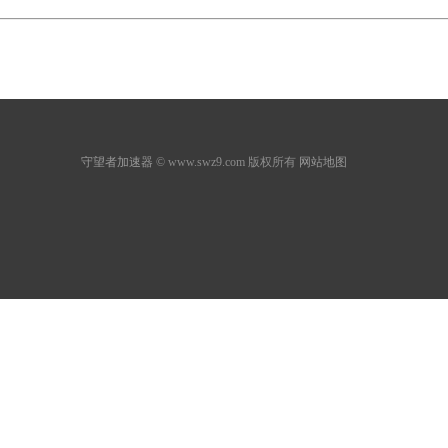
守望者加速器
© www.swz9.com 版权所有
网站地图