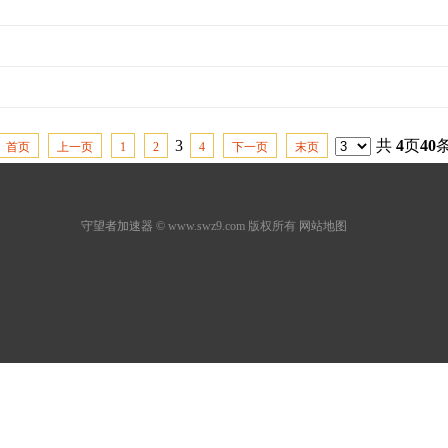
3
共
4
页
40
首页
上一页
1
2
4
下一页
末页
守望者加速器
© www.swz9.com 版权所有
网站地图